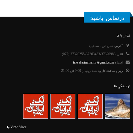
درتماس باشید!
تماس با ما
آدرس:
نخل تقی - عسلویه
تلفن:
37320988-37263433-37320255 (077)
ایمیل:
taksafariranian.ir@gmail.com
روز و ساعت کاری:
همه روزه از 9:00 الی 21:00
نمایندگی ها
View More