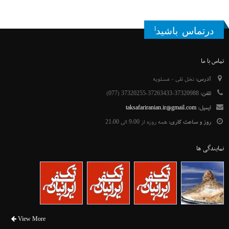
درتماس باشید!
تماس با ما
آدرس:
نخل تقی - عسلویه
تلفن:
37320988-37263433-37320255 (077)
ایمیل:
taksafariranian.ir@gmail.com
روز و ساعت کاری:
همه روزه از 9:00 الی 21:00
نمایندگی ها
View More