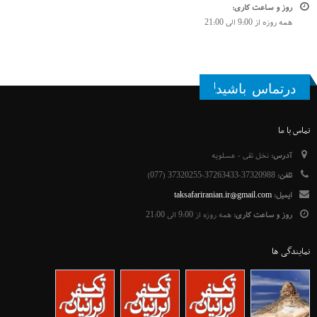
روز و ساعت کاری:
همه روزه از 9:00 الی 21:00
درتماس باشید!
تماس با ما
آدرس:
نخل تقی - عسلویه
تلفن:
37320988-37263433-37320255 (077)
ایمیل:
taksafariranian.ir@gmail.com
روز و ساعت کاری:
همه روزه از 9:00 الی 21:00
نمایندگی ها