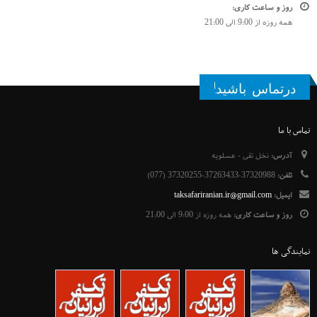
روز و ساعت کاری:
همه روزه از 9:00 الی 21:00
درتماس باشید!
تماس با ما
آدرس:
نخل تقی - عسلویه
تلفن:
37320988-37263433-37320255 (077)
ایمیل:
taksafariranian.ir@gmail.com
روز و ساعت کاری:
همه روزه از 9:00 الی 21:00
نمایندگی ها