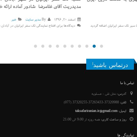
مدیدریت آقای غلامرضا شادور آماده ارائه خدمات به هموطنان [...]
اسفند ۲۰, ۱۳۹۶
By
مدیر سایت
خبر
دیدگاه‌ها
برای افتتاح نمایندگی تک سفر ایرانیان در آبادان
بسته هستند
درتماس باشید!
تماس با ما
آدرس:
نخل تقی - عسلویه
تلفن:
37320988-37263433-37320255 (077)
ایمیل:
taksafariranian.ir@gmail.com
روز و ساعت کاری:
همه روزه از 9:00 الی 21:00
نمایندگی ها