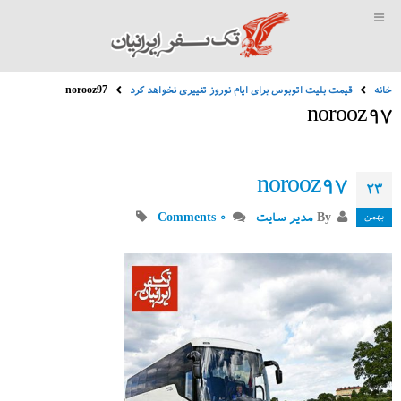
خانه
قیمت بلیت اتوبوس برای ایام نوروز تغییری نخواهد کرد
norooz97
norooz97
norooz97
۲۳
بهمن
By
مدیر سایت
۰ Comments